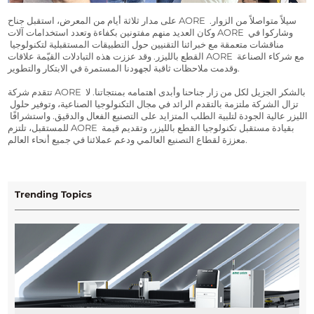
على مدار ثلاثة أيام من المعرض، استقبل جناح AORE سيلاً متواصلاً من الزوار. 
وكان العديد منهم مفتونين بكفاءة وتعدد استخدامات آلات AORE وشاركوا في 
مناقشات متعمقة مع خبرائنا التقنيين حول التطبيقات المستقبلية لتكنولوجيا 
القطع بالليزر. وقد عززت هذه التبادلات القيّمة علاقات AORE مع شركاء الصناعة 
وقدمت ملاحظات ثاقبة لجهودنا المستمرة في الابتكار والتطوير.
تتقدم شركة AORE بالشكر الجزيل لكل من زار جناحنا وأبدى اهتمامه بمنتجاتنا. لا 
تزال الشركة ملتزمة بالتقدم الرائد في مجال التكنولوجيا الصناعية، وتوفير حلول 
الليزر عالية الجودة لتلبية الطلب المتزايد على التصنيع الفعال والدقيق. واستشرافًا 
للمستقبل، تلتزم AORE بقيادة مستقبل تكنولوجيا القطع بالليزر، وتقديم قيمة 
معززة لقطاع التصنيع العالمي ودعم عملائنا في جميع أنحاء العالم. 
Trending Topics