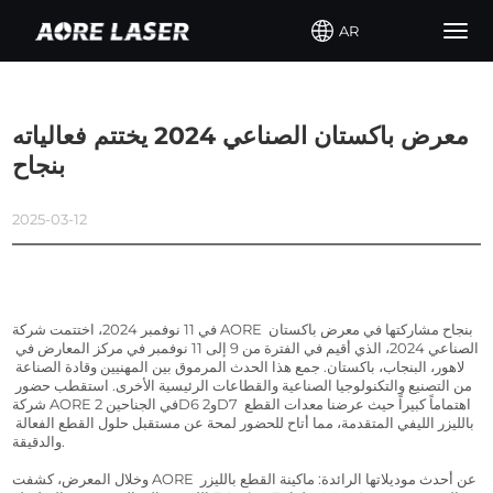
AR
Togg
navig
معرض باكستان الصناعي 2024 يختتم فعالياته
بنجاح
2025-03-12
في 11 نوفمبر 2024، اختتمت شركة AORE بنجاح مشاركتها في معرض باكستان 
الصناعي 2024، الذي أقيم في الفترة من 9 إلى 11 نوفمبر في مركز المعارض في 
لاهور، البنجاب، باكستان. جمع هذا الحدث المرموق بين المهنيين وقادة الصناعة 
من التصنيع والتكنولوجيا الصناعية والقطاعات الرئيسية الأخرى. استقطب حضور 
شركة AORE في الجناحين 2D6 و2D7 اهتماماً كبيراً حيث عرضنا معدات القطع 
بالليزر الليفي المتقدمة، مما أتاح للحضور لمحة عن مستقبل حلول القطع الفعالة 
والدقيقة.
وخلال المعرض، كشفت AORE عن أحدث موديلاتها الرائدة: ماكينة القطع بالليزر 