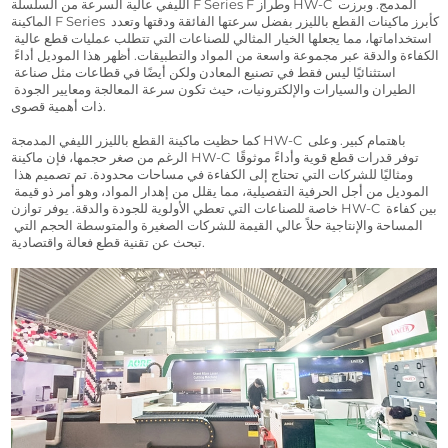
الليفي عالية السرعة من السلسلة F Series F وطراز HW-C المدمج. وبرزت 
الماكينة F Series كأبرز ماكينات القطع بالليزر بفضل سرعتها الفائقة ودقتها وتعدد 
استخداماتها، مما يجعلها الخيار المثالي للصناعات التي تتطلب عمليات قطع عالية 
الكفاءة والدقة عبر مجموعة واسعة من المواد والتطبيقات. أظهر هذا الموديل أداءً 
استثنائيًا ليس فقط في تصنيع المعادن ولكن أيضًا في قطاعات مثل صناعة 
الطيران والسيارات والإلكترونيات، حيث تكون سرعة المعالجة ومعايير الجودة 
ذات أهمية قصوى.
كما حظيت ماكينة القطع بالليزر الليفي المدمجة HW-C باهتمام كبير. وعلى 
الرغم من صغر حجمها، فإن ماكينة HW-C توفر قدرات قطع قوية وأداءً موثوقًا 
ومثاليًا للشركات التي تحتاج إلى الكفاءة في مساحات محدودة. تم تصميم هذا 
الموديل من أجل الحرفية التفصيلية، مما يقلل من إهدار المواد، وهو أمر ذو قيمة 
خاصة للصناعات التي تعطي الأولوية للجودة والدقة. يوفر توازن HW-C بين كفاءة 
المساحة والإنتاجية حلاً عالي القيمة للشركات الصغيرة والمتوسطة الحجم التي 
تبحث عن تقنية قطع فعالة واقتصادية.