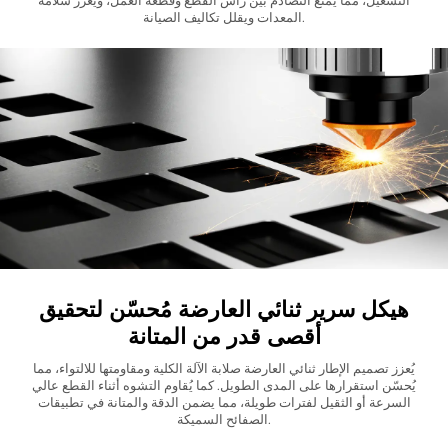
المعدات ويقلل تكاليف الصيانة.
هيكل سرير ثنائي العارضة مُحسّن لتحقيق
أقصى قدر من المتانة
يُعزز تصميم الإطار ثنائي العارضة صلابة الآلة الكلية ومقاومتها للالتواء، مما
يُحسّن استقرارها على المدى الطويل. كما يُقاوم التشوه أثناء القطع عالي
السرعة أو الثقيل لفترات طويلة، مما يضمن الدقة والمتانة في تطبيقات
الصفائح السميكة.