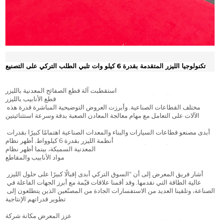
تكنولوجيا الليزر المتقدمة بقدرة 6 كيلو وات تلبي الطلب التركي على التصنيع
استقطبت آلة قطع الصفائح المعدنية بالليزر PG6025 بقدرة 6 كيلوواط، وآلة 
قطع الأنابيب بالليزر TH6035 بقدرة 6 كيلوواط، اهتمامًا كبيرًا من الزوار من 
مختلف القطاعات الصناعية. وأبرزت العروض التوضيحية المباشرة قدرة هذه 
الآلات على التعامل مع مهام معالجة المعادن الصعبة بدقة وسرعة استثنائيتين.
أبدى مصنعو قطاعات السيارات والبناء والمعدات الصناعية اهتمامًا كبيرًا بقدرات 
أنظمة الليزر بقدرة 6 كيلوواط. أظهر نظام PG6025 أداءً متميزًا في قطع الصفائح 
المعدنية السميكة، بينما أظهر نظام TH6035 كفاءةً لا مثيل لها في معالجة مختلف 
مواد الأنابيب والمقاطع.
أشار فريق المعرض إلى أن "السوق التركي أبدى إقبالًا كبيرًا على حلول الليزر 
عالية الطاقة التي نقدمها. وقد أقمنا علاقات قيّمة مع أبرز الجهات الفاعلة في 
الصناعة، وتلقينا العديد من الاستفسارات الجادة من المصنّعين الذين يتطلعون إلى 
تطوير قدراتهم الإنتاجية".
عزز المعرض مكانة شركة Aore في الأسواق الأوروبية والشرق الأوسط، حيث 