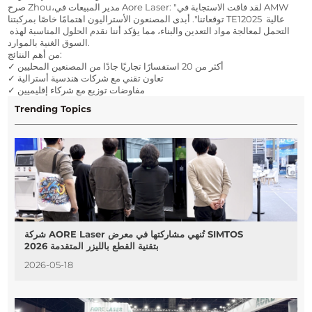
صرح Zhou،مدير المبيعات في Aore Laser: "لقد فاقت الاستجابة في AMW 
توقعاتنا". أبدى المصنعون الأستراليون اهتمامًا خاصًا بمركبتنا TE12025 عالية 
التحمل لمعالجة مواد التعدين والبناء، مما يؤكد أننا نقدم الحلول المناسبة لهذه 
السوق الغنية بالموارد.
من أهم النتائج:
✓ أكثر من 20 استفسارًا تجاريًا جادًا من المصنعين المحليين
✓ تعاون تقني مع شركات هندسية أسترالية
✓ مفاوضات توزيع مع شركاء إقليميين
Trending Topics
شركة AORE Laser تُنهي مشاركتها في معرض SIMTOS
2026 بتقنية القطع بالليزر المتقدمة
2026-05-18