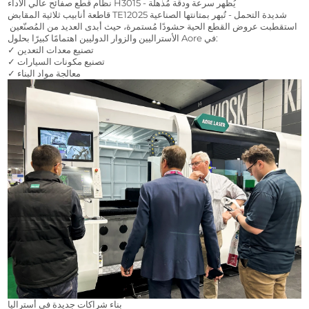
نظام قطع صفائح عالي الأداء H3015 - يُظهر سرعة ودقة مُذهلة
قاطعة أنابيب ثلاثية المقابض TE12025 شديدة التحمل - تُبهر بمتانتها الصناعية
استقطبت عروض القطع الحية حشودًا مُستمرة، حيث أبدى العديد من المُصنّعين 
الأستراليين والزوار الدوليين اهتمامًا كبيرًا بحلول Aore في:
✓ تصنيع معدات التعدين
✓ تصنيع مكونات السيارات
✓ معالجة مواد البناء
بناء شراكات جديدة في أستراليا