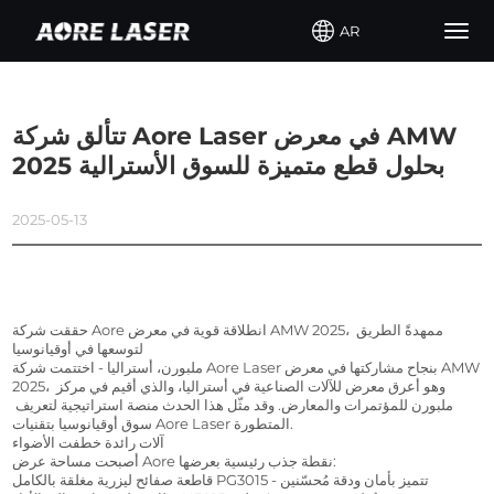
AR
Togg
navig
تتألق شركة Aore Laser في معرض AMW
2025 بحلول قطع متميزة للسوق الأسترالية
2025-05-13
حققت شركة Aore انطلاقة قوية في معرض AMW 2025، ممهدةً الطريق 
لتوسعها في أوقيانوسيا
ملبورن، أستراليا - اختتمت شركة Aore Laser بنجاح مشاركتها في معرض AMW 
2025، وهو أعرق معرض للآلات الصناعية في أستراليا، والذي أقيم في مركز 
ملبورن للمؤتمرات والمعارض. وقد مثّل هذا الحدث منصة استراتيجية لتعريف 
سوق أوقيانوسيا بتقنيات Aore Laser المتطورة.
آلات رائدة خطفت الأضواء
أصبحت مساحة عرض Aore نقطة جذب رئيسية بعرضها:
قاطعة صفائح ليزرية مغلقة بالكامل PG3015 - تتميز بأمان ودقة مُحسّنين