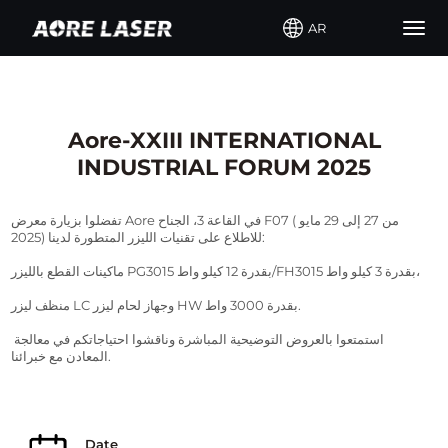
AR
Togg
navig
Aore-XXIII INTERNATIONAL
INDUSTRIAL FORUM 2025
تفضلوا بزيارة معرض Aore في القاعة 3، الجناح F07 (من 27 إلى 29 مايو 
2025) للاطلاع على تقنيات الليزر المتطورة لدينا:
ماكينات القطع بالليزر PG3015 بقدرة 12 كيلو واط/FH3015 بقدرة 3 كيلو واط،
منظف ليزر LC وجهاز لحام ليزر HW بقدرة 3000 واط.
استمتعوا بالعروض التوضيحية المباشرة وناقشوا احتياجاتكم في معالجة 
المعادن مع خبرائنا.
Date