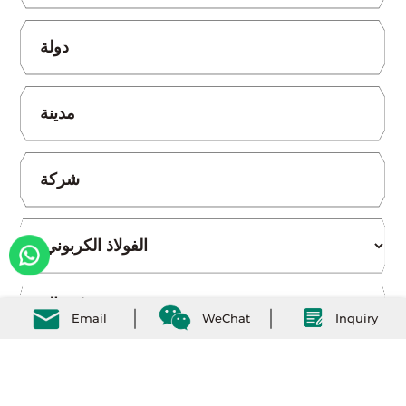
Email
WeChat
Inquiry