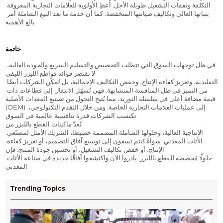
التكلفة ونفقات التشغيل طويلة الأجل. أعطِ الأولوية للعلامات التجارية المعروفة 
بثباتها العالي وتكاليف صيانتها المنخفضة. كما أن خدمة ما بعد البيع الشاملة أمر 
بالغ الأهمية.
خاتمة
في ظل توجهات السوق التي تتطلب التخصيص والتسليم السريع والجودة العالية، 
لا تقتصر فوائد قواطع الليزر الليفي CNC على تجاوز قيود التصميم في العمليات 
التقليدية، وتعزيز كفاءة الإنتاج، وخفض التكاليف الإجمالية، بل تُمكّن الشركات أيضًا 
من التميز في ظل المنافسة المتشابهة. فهي تُسهّل الانتقال إلى قطاعات ذات 
قيمة مضافة أعلى في سلسلة التوريد، مما يُتيح التحول من تصنيع المعدات الأصلية 
(OEM) إلى عمليات العلامات التجارية الخاصة. ومن خلال التقدم التكنولوجي، 
تكتسب الشركات قدرة تنافسية عالمية في السوق.
تُعدّ ماكينات القطع بالليزر من AORE، بدقتها المتناهية في القطع، وكفاءتها 
الإنتاجية العالية، وحلولها الشاملة المصممة خصيصًا، الشريك الأمثل لمصنّعي 
الأثاث المعدني. سواءً كنتم تسعون إلى توسيع آفاق التصميم، أو تعزيز كفاءة 
الإنتاج، أو خفض تكاليف التشغيل، أو تحسين جودة المنتج، فإن AORE تُقدّم لكم 
حلولًا مُخصصة للقطع بالليزر. بادروا الآن واكتشفوا آفاقًا جديدة في صناعة الأثاث 
المعدني!
Trending Topics