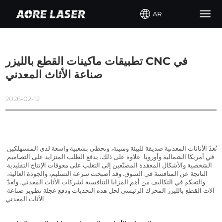
AR
Togg
navig
تطبيقات ماكينات القطع بالليزر CNC في
صناعة الأثاث المعدني
2026-02-12
تُعدّ الأثاثات المعدنية صديقة للبيئة ومتينة، وتحظى بشعبية واسعة لدى المستهلكين 
في أمريكا الشمالية وأوروبا. علاوة على ذلك، يدفع الطلب المتزايد على التصاميم 
الشخصية والأشكال المعقدة المصنّعين إلى التغلب على معوقات الإنتاج التقليدية 
الناتجة عن المنافسة في السوق. وقد أصبحت سرعة التسليم، والجودة العالية، 
والتحكم في التكاليف من أهم المزايا التنافسية لشركات الأثاث المعدني. وتُعدّ 
آلات القطع بالليزر المحرك الرئيسي لحل هذه التحديات ودفع عجلة تطوير صناعة 
الأثاث المعدني.