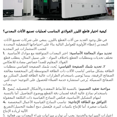
كيفية اختيار قاطع الليزر الفولاذي المناسب لعمليات تصنيع الأثاث المعدني؟
في ظل وجود العديد من آلات القطع بالليزر، ينبغي على شركات تصنيع الأثاث 
المعدني إعطاء الأولوية للعوامل التالية بناءً على احتياجاتها التشغيلية المحددة 
لتجنب الاستثمارات غير المجدية:
1. تحديد مواد المعالجة الأساسية:
  اختر المعدات المتوافقة مع موادك الأساسية. 
تختلف تحديات ومتطلبات القطع باختلاف المواد - على سبيل المثال، يتطلب قطع 
الفولاذ المقاوم للصدأ خصائص مضادة للانعكاس.
٢. تحديد سُمك الصفيحة القياسي: 
 يُحدد سُمك الصفيحة القياسي متطلبات 
الطاقة بشكل مباشر. تُناسب الآلات ذات الطاقة المتوسطة إلى المنخفضة معالجة 
الصفائح الرقيقة، بينما يُوصى باستخدام الطرازات عالية الطاقة للعمل المتكرر مع 
الصفائح السميكة. يُرجى استشارة خدمة العملاء للحصول على التوجيه؛ حيث تُلبي 
معدات AORE ذات نطاق الطاقة الكامل احتياجات السُمك المُتنوعة.
3. مواءمة تعقيد التصميم: 
 بالنسبة للأنماط المعقدة والأشكال التفصيلية، يُنصح 
باستخدام نماذج عالية الدقة لضمان دقة القطع ووضوح التفاصيل. أما بالنسبة 
لمهام التشكيل الأساسية، فتكفي النماذج القياسية ذات التكلفة المعقولة.
4. التوافق مع الطاقة الإنتاجية: 
 تناسب النماذج القياسية الأعمال المخصصة 
بكميات صغيرة. أما للإنتاج بكميات كبيرة، فيُفضل دمج أنظمة التحميل/التفريغ 
الآلية لزيادة الإنتاج.
5. اعتبارات الميزانية والخدمة: يجب أن توازن ميزانيات شراء المعدات بين فعالية 