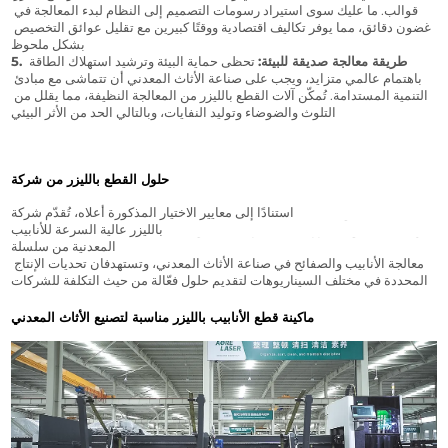
قوالب. ما عليك سوى استيراد رسومات التصميم إلى النظام لبدء المعالجة في 
غضون دقائق، مما يوفر تكاليف اقتصادية ووقتًا كبيرين مع تقليل عوائق التخصيص 
بشكل ملحوظ.
5. طريقة معالجة صديقة للبيئة:
 تحظى حماية البيئة وترشيد استهلاك الطاقة 
باهتمام عالمي متزايد، ويجب على صناعة الأثاث المعدني أن تتماشى مع مبادئ 
التنمية المستدامة. تُمكّن آلات القطع بالليزر من المعالجة النظيفة، مما يقلل من 
التلوث والضوضاء وتوليد النفايات، وبالتالي الحد من الأثر البيئي.
حلول القطع بالليزر من شركة AORE لمعالجة الأثاث المعدني
استنادًا إلى معايير الاختيار المذكورة أعلاه، تُقدّم شركة AORE ماكينة القطع 
بالليزر عالية السرعة للأنابيب V12 وماكينة القطع بالليزر عالية السرعة للصفائح 
المعدنية من سلسلة PU المحمية بالكامل. تُلبّي هاتان الماكينتان بدقة متطلبات 
معالجة الأنابيب والصفائح في صناعة الأثاث المعدني، وتستهدفان تحديات الإنتاج 
المحددة في مختلف السيناريوهات لتقديم حلول فعّالة من حيث التكلفة للشركات.
ماكينة قطع الأنابيب بالليزر مناسبة لتصنيع الأثاث المعدني