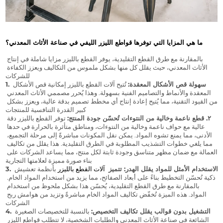
ما هي المزايا التي توفرها 
قواطع الليزر الليفي
 في صناعة الأثاث المعدني؟
بالمقارنة مع طرق القطع التقليدية، يوفر القطع بالليزر مزايا شاملة في إنتاج 
الأثاث المعدني، حيث يقلل كل منها بشكل ملموس من التكاليف ويعزز الكفاءة 
للشركات.
1. سهولة قص الأشكال المعقدة:
 تُتيح آلات القطع بالليزر إمكانية قص الأشكال 
المعقدة والأنماط والتصاميم الفنية بسهولة. وهذا يُحرر مصممي الأثاث المعدني 
من القيود التقنية، مما يُتيح إعادة إنتاج أي مخطط تصميم بدقة عالية، ويعزز بشكل 
كبير القدرة التنافسية للمنتجات.
٢. قطع ناعمة وخالية من النتوءات تُحسّن جودة المنتج:
 توفر القطع بالليزر دقة 
عالية مع حواف ناعمة وخالية من النتوءات، ومناطق متأثرة بالحرارة في حدها 
الأدنى، مما يمنع تشوه المواد. يمكن نقل المكونات مباشرةً إلى مرحلة التجميع، 
مما يلغي خطوات التشذيب المطلوبة في الطرق التقليدية. هذا يقلل من تكاليف 
العمالة مع ضمان مظهر متناسق وجودة ثابتة لكل منتج، مما يساعد الشركات على 
بناء صورة مميزة لعلامتها التجارية.
3. الاستخدام الأمثل للمواد يقلل الهدر: تتميز 
آلات القطع بالليزر
 بأنظمة تعشيش 
ذكية تُحسّن التخطيط بناءً على أبعاد الصفائح، مما يزيد من استخدام المواد الخام. 
بالمقارنة مع طرق القطع التقليدية، يُحسّن هذا بشكل ملحوظ من استخدام 
المواد. هذه الميزة تُخفّض تكاليف المواد الخام مباشرةً وتزيد من هوامش ربح 
الشركات.
4. التشغيل بدون قوالب يقلل تكاليف التخصيص:
 بالنسبة للتخصيصات الصغيرة 
الشائعة في صناعة الأثاث المعدني والطلبات الشخصية، لا تتطلب قواطع الليزر 