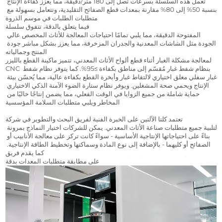
تعمل هذه السلسلة بسرعات تصل إلى 180 متر/دقيقة، مما يعزز كفاءة الإنتاج 
بنسبة 50% إلى 80% مقارنة بمعدات قطع الصفائح التقليدية، وتتعامل بسهولة مع 
متطلبات الطلبات في موسم الذروة.
فيما يتعلق بالدقة، تتفوق سلسلة PU في قطع الأنماط الفنية المعقدة والتصاميم 
المفتوحة الدقيقة، مما يلبي تمامًا احتياجات المعالجة للأثاث المخصص عالي 
الجودة مثل الشاشات المعدنية والجدران المزخرفة، مما يعزز بشكل مباشر جودة 
المنتج وجمالياته.
لمعالجة مشكلة الغبار أثناء قطع ألواح الأثاث المعدني، تتميز ماكينة القطع بالليزر 
CNC بنظام شفط غبار مُقسّم إلى مناطق بكفاءة ≥95%. كما يتوفر نظام شفط 
غبار سفلي مغلق اختياري لالتقاط غبار وأبخرة القطع بكفاءة عالية، مما يُحسّن بيئة 
الإنتاج ويحمي صحة المشغلين. ويوفر نظام ستارة الضوء الآمنة الذكي الاختياري 
حماية شاملة من جميع الزوايا في الوقت الفعلي، مما يضمن إنتاجًا خاليًا من 
المخاطر ويلبي متطلبات السلامة المؤسسية.
تعتمد كلتا الآلتين على الخبرة الفنية لفريق البحث والتطوير في شركة AORE، 
لتلبية جميع متطلبات صناعة الأثاث المعدني. يمكن للشركات اختيار النماذج بمرونة 
بناءً على احتياجاتها الإنتاجية الأساسية - سواءً كانت تركز على معالجة الأنابيب أو 
الصفائح أو كليهما - بالإضافة إلى نوع المادة وسماكتها وتخطيط الطاقة الإنتاجية. 
كما يقدم فريق AORE المتخصص خدمات استشارية فردية لمساعدة الشركات 
على مطابقة متطلبات المعدات بدقة.