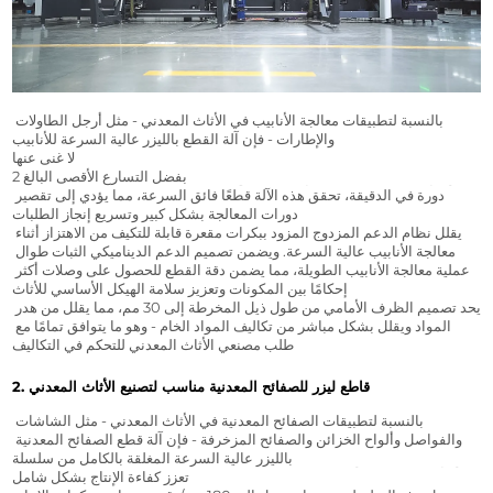
بالنسبة لتطبيقات معالجة الأنابيب في الأثاث المعدني - مثل أرجل الطاولات 
والإطارات - فإن آلة القطع بالليزر عالية السرعة للأنابيب AORE V12 بمثابة أداة 
لا غنى عنها.
بفضل التسارع الأقصى البالغ 2G وظرف التثبيت عالي السرعة الذي يبلغ 200 
دورة في الدقيقة، تحقق هذه الآلة قطعًا فائق السرعة، مما يؤدي إلى تقصير 
دورات المعالجة بشكل كبير وتسريع إنجاز الطلبات.
يقلل نظام الدعم المزدوج المزود ببكرات مقعرة قابلة للتكيف من الاهتزاز أثناء 
معالجة الأنابيب عالية السرعة. ويضمن تصميم الدعم الديناميكي الثبات طوال 
عملية معالجة الأنابيب الطويلة، مما يضمن دقة القطع للحصول على وصلات أكثر 
إحكامًا بين المكونات وتعزيز سلامة الهيكل الأساسي للأثاث.
يحد تصميم الظرف الأمامي من طول ذيل المخرطة إلى 30 مم، مما يقلل من هدر 
المواد ويقلل بشكل مباشر من تكاليف المواد الخام - وهو ما يتوافق تمامًا مع 
طلب مصنعي الأثاث المعدني للتحكم في التكاليف.
2. قاطع ليزر للصفائح المعدنية مناسب لتصنيع الأثاث المعدني
بالنسبة لتطبيقات الصفائح المعدنية في الأثاث المعدني - مثل الشاشات 
والفواصل وألواح الخزائن والصفائح المزخرفة - فإن آلة قطع الصفائح المعدنية 
بالليزر عالية السرعة المغلقة بالكامل من سلسلة PU توفر معالجة فعالة ودقيقة 
تعزز كفاءة الإنتاج بشكل شامل.