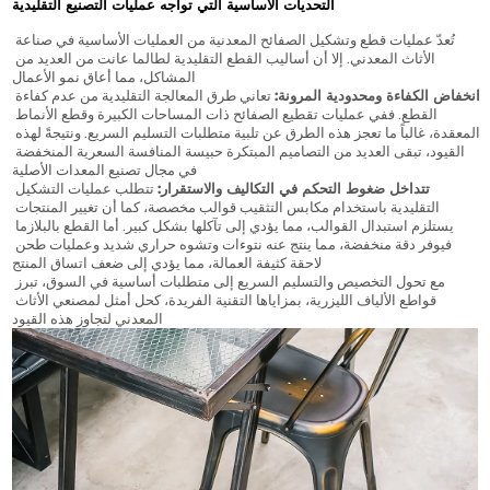
التحديات الأساسية التي تواجه عمليات التصنيع التقليدية
تُعدّ عمليات قطع وتشكيل الصفائح المعدنية من العمليات الأساسية في صناعة 
الأثاث المعدني. إلا أن أساليب القطع التقليدية لطالما عانت من العديد من 
المشاكل، مما أعاق نمو الأعمال.
انخفاض الكفاءة ومحدودية المرونة:
 تعاني طرق المعالجة التقليدية من عدم كفاءة 
القطع. ففي عمليات تقطيع الصفائح ذات المساحات الكبيرة وقطع الأنماط 
المعقدة، غالباً ما تعجز هذه الطرق عن تلبية متطلبات التسليم السريع. ونتيجةً لهذه 
القيود، تبقى العديد من التصاميم المبتكرة حبيسة المنافسة السعرية المنخفضة 
في مجال تصنيع المعدات الأصلية (OEM).
تتداخل ضغوط التحكم في التكاليف والاستقرار:
 تتطلب عمليات التشكيل 
التقليدية باستخدام مكابس التثقيب قوالب مخصصة، كما أن تغيير المنتجات 
يستلزم استبدال القوالب، مما يؤدي إلى تآكلها بشكل كبير. أما القطع بالبلازما 
فيوفر دقة منخفضة، مما ينتج عنه نتوءات وتشوه حراري شديد وعمليات طحن 
لاحقة كثيفة العمالة، مما يؤدي إلى ضعف اتساق المنتج.
مع تحول التخصيص والتسليم السريع إلى متطلبات أساسية في السوق، تبرز 
قواطع الألياف الليزرية، بمزاياها التقنية الفريدة، كحل أمثل لمصنعي الأثاث 
المعدني لتجاوز هذه القيود.