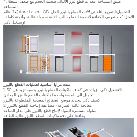
*ضيق المساحة: معدات قطع ليزر الألياف ضخمة الحجم مع ضعف استغلال 
المساحة
يُعدّ نظام Aore Laser LGD للتحميل/التفريغ التلقائي لآلات القطع بالليزر الحل 
الأمثل! يُعيد تعريف الكفاءة لأنظمة القطع بالليزر الآلية بحمولة عالية، وأتمتة كاملة، 
وتشغيل ذكي!
ست مزايا أساسية لعمليات القطع بالليزر
1. تشغيل ذكي - زيادة في كفاءة ماكينات القطع بالليزر بنسبة تزيد عن 50%
تحميل آلي بلمسة واحدة لماكينات القطع بالليزر للمعادن
كشف ذكي لتحديد موضع الصفائح المعدنية المقطوعة بالليزر
2. معالجة عالية السرعة - مضاعفة إنتاجية القطع بالليزر
مناولة مستمرة للمواد لإنتاج قطع بالليزر على مدار الساعة
يحافظ على دقة ماكينات القطع بالليزر عالية الطاقة