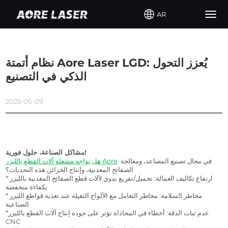
AR
Togg
navig
نظام أتمتة Aore Laser LGD: يُعزز التحول
الذكي في التصنيع
2025-06-09
مشاكل الصناعة، حلول فورية!
 في مجال تصنيع المصاعد، ومعالجة 
هل يواجه مشغلو آلات القطع بالليزر Aore
الصفائح المعدنية، وإنتاج الخزائن هذه التحديات؟
*ارتفاع تكاليف العمالة: تحميل/تفريغ يدوي لآلات قطع الصفائح المعدنية بالليزر 
بكفاءة منخفضة
*مخاطر السلامة: مخاطر التعامل مع الألواح الثقيلة عند تغذية قواطع الليزر 
الصناعية
*عدم ثبات الدقة: أخطاء في المحاذاة تؤثر على جودة إنتاج آلات القطع بالليزر 
CNC